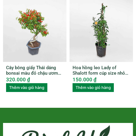
Cây bông giấy Thái dáng
Hoa hồng leo Lady of
bonsai màu đỏ chậu ươm
Shalott form cúp size nhỏ
BGTL003
ROSE009
320.000
₫
150.000
₫
Thêm vào giỏ hàng
Thêm vào giỏ hàng