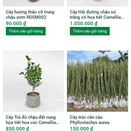
Cây hương thảo cỡ trung
Cây Hải đường chậu sứ
chậu ươm ROSM002
trắng có họa tiết Camellia
amplexicaulis CAME001
90.000
₫
1.050.000
₫
Thêm vào giỏ hàng
Thêm vào giỏ hàng
Cây Trà đỏ chậu đất nung
Cây trúc cần câu
họa tiết hoa cúc Camellia
Phyllostachys aurea
Japonica
850.000
₫
150.000
₫