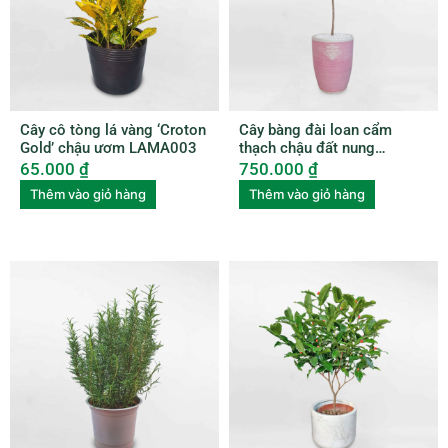
Cây cô tòng lá vàng ‘Croton
Cây bàng đài loan cẩm
Gold’ chậu ươm LAMA003
thạch chậu đất nung
BUBU006
65.000
₫
750.000
₫
Thêm vào giỏ hàng
Thêm vào giỏ hàng