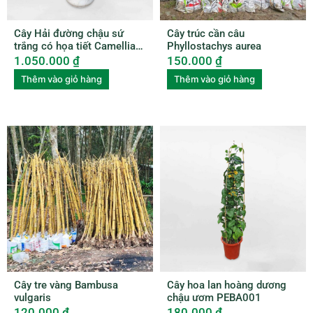
Cây Hải đường chậu sứ
Cây trúc cần câu
trắng có họa tiết Camellia
Phyllostachys aurea
amplexicaulis CAME001
1.050.000
₫
150.000
₫
Thêm vào giỏ hàng
Thêm vào giỏ hàng
Cây tre vàng Bambusa
Cây hoa lan hoàng dương
vulgaris
chậu ươm PEBA001
120.000
₫
180.000
₫