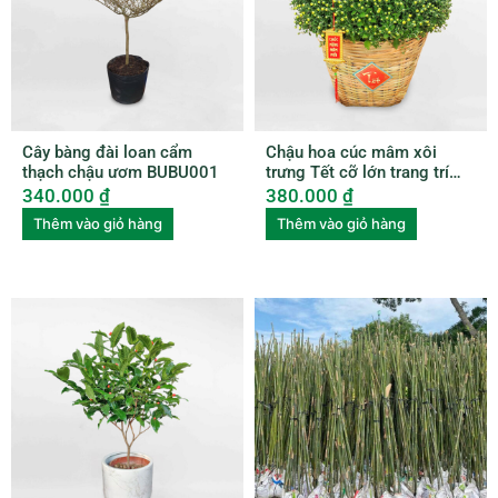
Cây bàng đài loan cẩm
Chậu hoa cúc mâm xôi
thạch chậu ươm BUBU001
trưng Tết cỡ lớn trang trí
xọt tre HCMX001
340.000
₫
380.000
₫
Thêm vào giỏ hàng
Thêm vào giỏ hàng