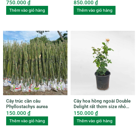
nhựa ROSE005
Japonica
750.000
₫
850.000
₫
Thêm vào giỏ hàng
Thêm vào giỏ hàng
Cây trúc cần câu
Cây hoa hồng ngoài Double
Phyllostachys aurea
Delight rất thơm size nhỏ
ROSE007
150.000
₫
150.000
₫
Thêm vào giỏ hàng
Thêm vào giỏ hàng