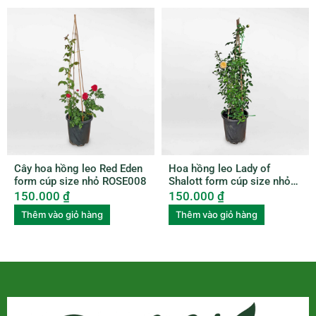
Cây hoa hồng leo Red Eden
Hoa hồng leo Lady of
form cúp size nhỏ ROSE008
Shalott form cúp size nhỏ
ROSE009
150.000
₫
150.000
₫
Thêm vào giỏ hàng
Thêm vào giỏ hàng