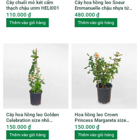
Cây chuối mỏ két cẩm
Cây hoa hồng leo Soeur
thạch chậu ươm HELI001
Emmanuelle chậu nhựa tứ
quý ROSE002
110.000
₫
480.000
₫
Thêm vào giỏ hàng
Thêm vào giỏ hàng
Cây hoa hồng leo Golden
Hoa hồng leo Crown
Celebration size nhỏ
Princess Margareta size
ROSE006
nhỏ ROSE010
150.000
₫
150.000
₫
Thêm vào giỏ hàng
Thêm vào giỏ hàng