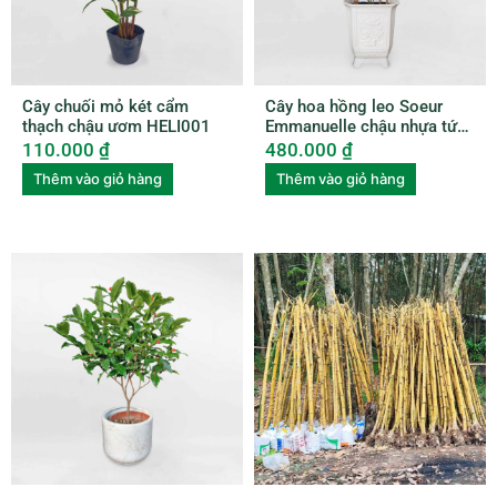
Cây chuối mỏ két cẩm
Cây hoa hồng leo Soeur
thạch chậu ươm HELI001
Emmanuelle chậu nhựa tứ
quý ROSE002
110.000
₫
480.000
₫
Thêm vào giỏ hàng
Thêm vào giỏ hàng