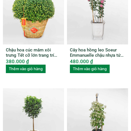
Chậu hoa cúc mâm xôi
Cây hoa hồng leo Soeur
trưng Tết cỡ lớn trang trí
Emmanuelle chậu nhựa tứ
xọt tre HCMX001
quý ROSE002
380.000
₫
480.000
₫
Thêm vào giỏ hàng
Thêm vào giỏ hàng