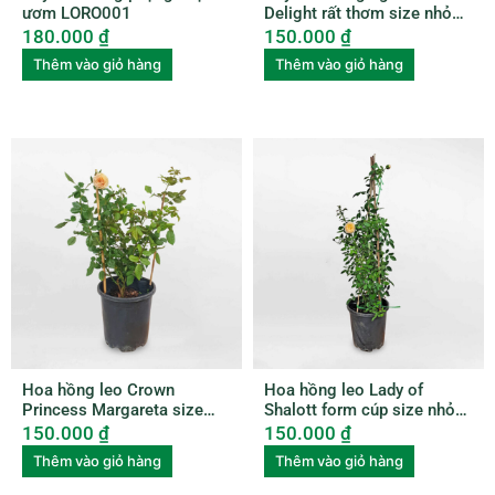
ươm LORO001
Delight rất thơm size nhỏ
ROSE007
180.000
₫
150.000
₫
Thêm vào giỏ hàng
Thêm vào giỏ hàng
Hoa hồng leo Crown
Hoa hồng leo Lady of
Princess Margareta size
Shalott form cúp size nhỏ
nhỏ ROSE010
ROSE009
150.000
₫
150.000
₫
Thêm vào giỏ hàng
Thêm vào giỏ hàng