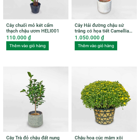
Cây chuối mỏ két cẩm
Cây Hải đường chậu sứ
thạch chậu ươm HELI001
trắng có họa tiết Camellia
amplexicaulis CAME001
110.000
₫
1.050.000
₫
Thêm vào giỏ hàng
Thêm vào giỏ hàng
Cây Trà đỏ chậu đất nung
Chậu hoa cúc mâm xôi