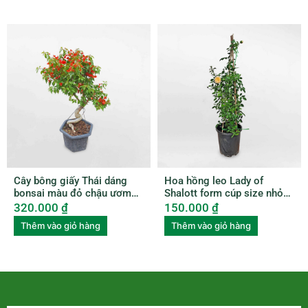
Cây bông giấy Thái dáng
Hoa hồng leo Lady of
bonsai màu đỏ chậu ươm
Shalott form cúp size nhỏ
BGTL003
ROSE009
320.000
₫
150.000
₫
Thêm vào giỏ hàng
Thêm vào giỏ hàng