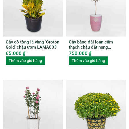
Cây cô tòng lá vàng ‘Croton
Cây bàng đài loan cẩm
Gold’ chậu ươm LAMA003
thạch chậu đất nung
BUBU006
65.000
₫
750.000
₫
Thêm vào giỏ hàng
Thêm vào giỏ hàng