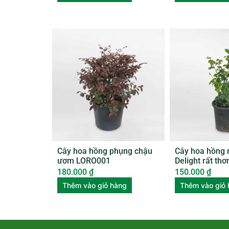
Cây hoa hồng phụng chậu
Cây hoa hồng 
ươm LORO001
Delight rất th
ROSE007
180.000
₫
150.000
₫
Thêm vào giỏ hàng
Thêm vào giỏ