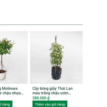
g Molinuex
Cây bông giấy Thái Lan
se chậu nhựa
màu trắng chậu ươm
BGTL002
280.000
₫
ỏ hàng
Thêm vào giỏ hàng