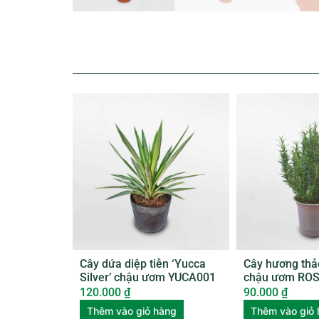
Cây dứa diệp tiễn ‘Yucca
Cây hương thả
Silver’ chậu ươm YUCA001
chậu ươm RO
120.000
₫
90.000
₫
Thêm vào giỏ hàng
Thêm vào giỏ