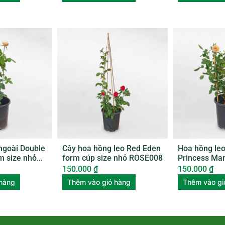
ngoài Double
Cây hoa hồng leo Red Eden
Hoa hồng le
ơm size nhỏ
form cúp size nhỏ ROSE008
Princess Mar
nhỏ ROSE01
150.000
₫
150.000
₫
 hàng
Thêm vào giỏ hàng
Thêm vào gi