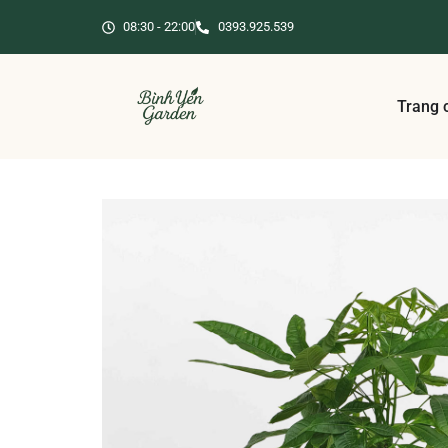
08:30 - 22:00
0393.925.539
Trang 