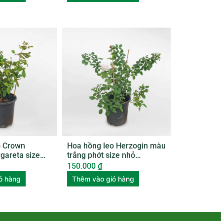
o Crown
Hoa hồng leo Herzogin màu
gareta size
trắng phớt size nhỏ
0
ROSE011
150.000
₫
ỏ hàng
Thêm vào giỏ hàng