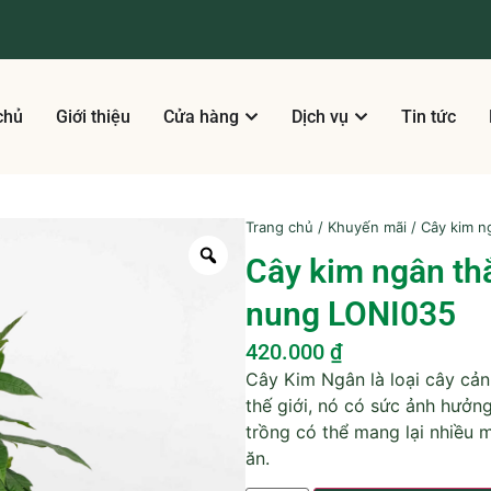
chủ
Giới thiệu
Cửa hàng
Dịch vụ
Tin tức
Trang chủ
/
Khuyến mãi
/ Cây kim n
Cây kim ngân thắ
nung LONI035
420.000
₫
Cây Kim Ngân là loại cây cản
thế giới, nó có sức ảnh hưởng
trồng có thể mang lại nhiều
ăn.