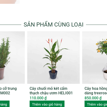
SẢN PHẨM CÙNG LOẠI
o cỡ trung
Cây chuối mỏ két cẩm
Cây hoa hồn
SM002
thạch chậu ươm HELI001
dáng treero
ROSE004
110.000
₫
850.000
₫
 hàng
Thêm vào giỏ hàng
Thêm vào gi