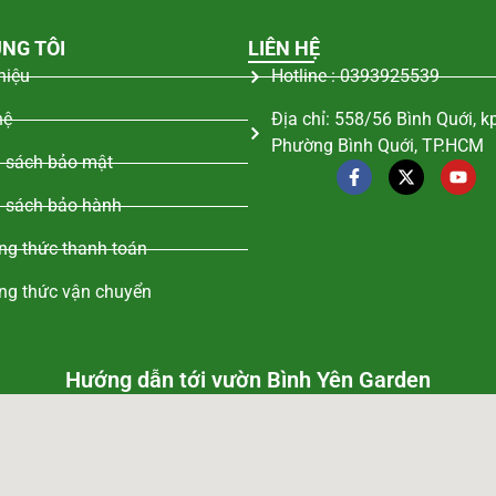
NG TÔI
LIÊN HỆ
thiệu
Hotline : 0393925539
hệ
Địa chỉ: 558/56 Bình Quới, k
Phường Bình Quới, TP.HCM
 sách bảo mật
 sách bảo hành
g thức thanh toán
ng thức vận chuyển
Hướng dẫn tới vườn Bình Yên Garden