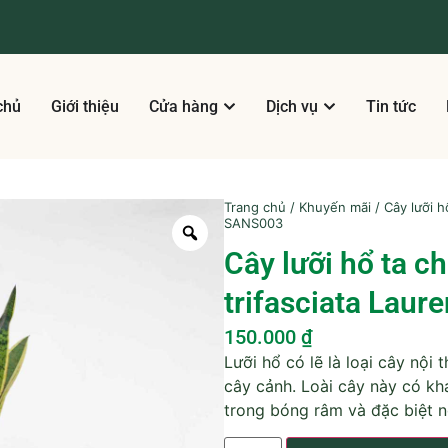
chủ
Giới thiệu
Cửa hàng
Dịch vụ
Tin tức
Trang chủ
/
Khuyến mãi
/ Cây lưỡi h
SANS003
Cây lưỡi hổ ta c
trifasciata Laur
150.000
₫
Lưỡi hổ có lẽ là loại cây nội
cây cảnh. Loài cây này có kh
trong bóng râm và đặc biệt nó