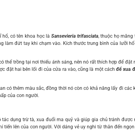
ĩ hổ, có tên khoa học là
Sansevieria trifasciata
, thuộc họ măng 
g làm đứt tay khi chạm vào. Kích thước trung bình của lưỡi hổ 
 có thể trồng tại nơi thiếu ánh sáng, nên nó rất thích hợp để đặ
c đặt hai bên lối đi của cửa ra vào, cũng là một cách
để xua 
an có thêm màu sắc, đồng thời nó còn có khả năng lấy đi các kh
 hấp của con người.
ó tác dụng trừ tà, xua đuổi ma quỷ và giúp gia chủ tránh đư
í tiến lên của con người. Với dáng vẻ uy nghi từ thân đến ngọn