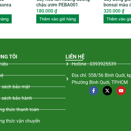
 aurea
chậu ươm PEBA001
bonsai màu 
BGTL003
180.000
₫
320.000
₫
 hàng
Thêm vào giỏ hàng
Thêm vào gi
NG TÔI
LIÊN HỆ
thiệu
Hotline : 0393925539
hệ
Địa chỉ: 558/56 Bình Quới, k
Phường Bình Quới, TP.HCM
 sách bảo mật
 sách bảo hành
g thức thanh toán
ng thức vận chuyển