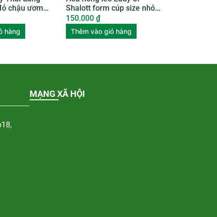
đỏ chậu ươm
Shalott form cúp size nhỏ
ROSE009
150.000
₫
ỏ hàng
Thêm vào giỏ hàng
MẠNG XÃ HỘI
p18,