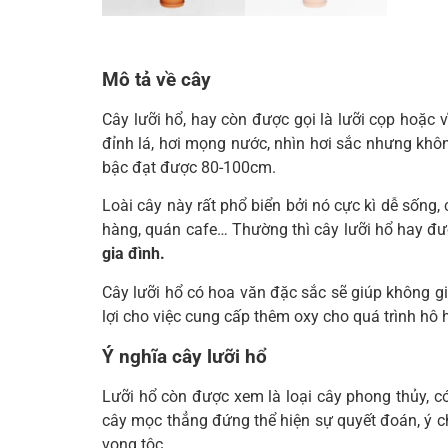
Mô tả về cây
Cây lưỡi hổ, hay còn được gọi là lưỡi cọp hoặc v
đỉnh lá, hơi mọng nước, nhìn hơi sắc nhưng khôn
bậc đạt được 80-100cm.
Loài cây này rất phổ biển bởi nó cực kì dễ sống,
hàng, quán cafe… Thường thì cây lưỡi hổ hay đượ
gia đình.
Cây lưỡi hổ có hoa văn đặc sắc sẽ giúp không gi
lợi cho việc cung cấp thêm oxy cho quá trình hô
Ý nghĩa cây lưỡi hổ
Lưỡi hổ còn được xem là loại cây phong thủy, c
cây mọc thẳng đứng thể hiện sự quyết đoán, ý ch
vọng tộc.