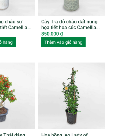
ng chậu sứ
Cây Trà đỏ chậu đất nung
tiết Camellia
họa tiết hoa cúc Camellia
is CAME001
Japonica
850.000
₫
ỏ hàng
Thêm vào giỏ hàng
y Thái dáng
Hoa hồng leo Lady of