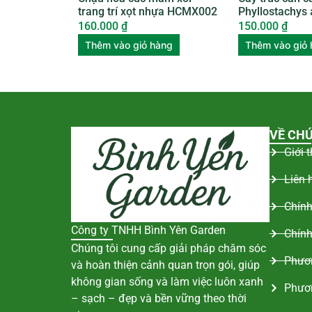
trang trí xọt nhựa HCMX002
Phyllostachys
160.000
₫
150.000
₫
Thêm vào giỏ hàng
Thêm vào giỏ
VỀ CHÚ
Giới 
Liên 
Chính
Công ty TNHH Bình Yên Garden
Chính
Chúng tôi cung cấp giải pháp chăm sóc
Phươn
và hoàn thiện cảnh quan trọn gói, giúp
không gian sống và làm việc luôn xanh
Phươ
– sạch – đẹp và bền vững theo thời