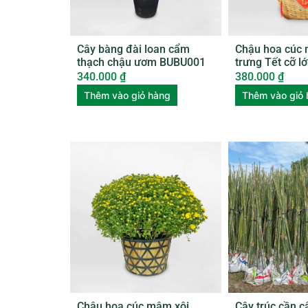
Cây bàng đài loan cẩm
Chậu hoa cúc 
thạch chậu ươm BUBU001
trưng Tết cỡ lớ
xọt tre HCMX0
340.000
₫
380.000
₫
Thêm vào giỏ hàng
Thêm vào giỏ
Chậu hoa cúc mâm xôi
Cây trúc cần c