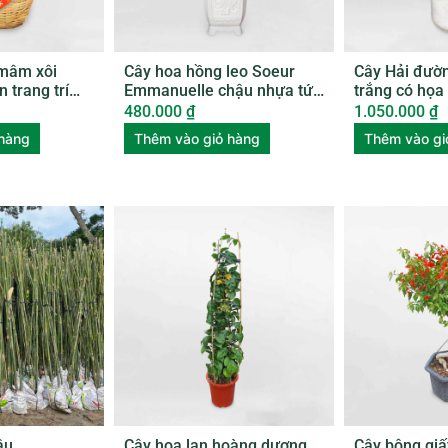
mâm xôi
Cây hoa hồng leo Soeur
Cây Hải đườ
n trang trí
Emmanuelle chậu nhựa tứ
trắng có họa 
01
quý ROSE002
amplexicaul
480.000
₫
1.050.000
₫
 hàng
Thêm vào giỏ hàng
Thêm vào gi
âu
Cây hoa lan hoàng dương
Cây bông giấ