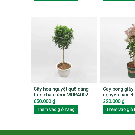
Cây hoa nguyệt quế dáng
Cây bông giấy
tree chậu ươm MURA002
nguyên bản c
BGNB001
650.000
₫
320.000
₫
Thêm vào giỏ hàng
Thêm vào giỏ