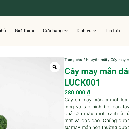
chủ
Giới thiệu
Cửa hàng
Dịch vụ
Tin tức
Trang chủ
/
Khuyến mãi
/ Cây may m
Cây may mắn dán
LUCK001
280.000
₫
Cây cỏ may mắn là một loại
long và tạo hình bởi bàn ta
quả cầu màu xanh xanh là h
mắt và độc đáo. Chúng được 
sự may mắn nên thường được 