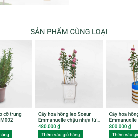
SẢN PHẨM CÙNG LOẠI
o cỡ trung
Cây hoa hồng leo Soeur
Cây hoa hồng
SM002
Emmanuelle chậu nhựa tứ
Emmanuelle 
quý ROSE002
ROSE003
480.000
₫
800.000
₫
 hàng
Thêm vào giỏ hàng
Thêm vào gi