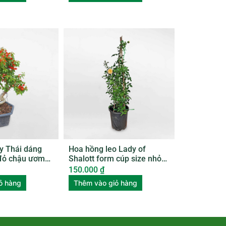
y Thái dáng
Hoa hồng leo Lady of
đỏ chậu ươm
Shalott form cúp size nhỏ
ROSE009
150.000
₫
ỏ hàng
Thêm vào giỏ hàng