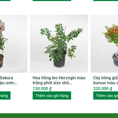
 Sakura
Hoa hồng leo Herzogin màu
Cây bông giấ
hậu ươm
trắng phớt size nhỏ
bonsai màu 
ROSE011
BGTL003
150.000
₫
320.000
₫
 hàng
Thêm vào giỏ hàng
Thêm vào gi