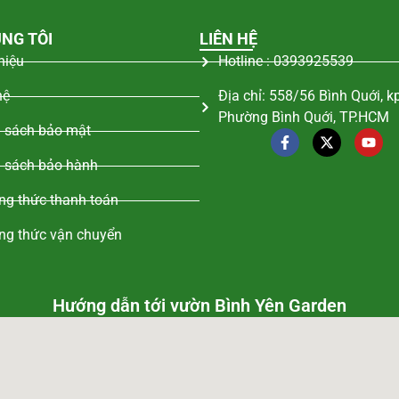
NG TÔI
LIÊN HỆ
thiệu
Hotline : 0393925539
hệ
Địa chỉ: 558/56 Bình Quới, k
Phường Bình Quới, TP.HCM
 sách bảo mật
 sách bảo hành
g thức thanh toán
ng thức vận chuyển
Hướng dẫn tới vườn Bình Yên Garden