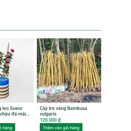
 leo Soeur
Cây tre vàng Bambusa
chậu đá mài
vulgaris
120.000
₫
ỏ hàng
Thêm vào giỏ hàng