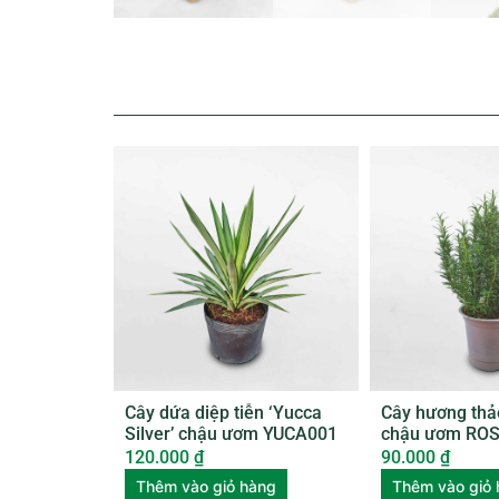
Cây dứa diệp tiễn ‘Yucca
Cây hương thả
Silver’ chậu ươm YUCA001
chậu ươm RO
120.000
₫
90.000
₫
Thêm vào giỏ hàng
Thêm vào giỏ