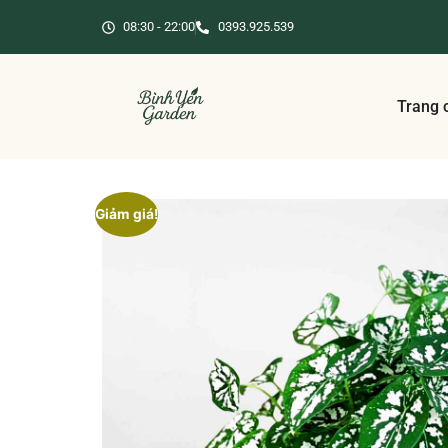
08:30 - 22:00
0393.925.539
Trang 
Giảm giá!