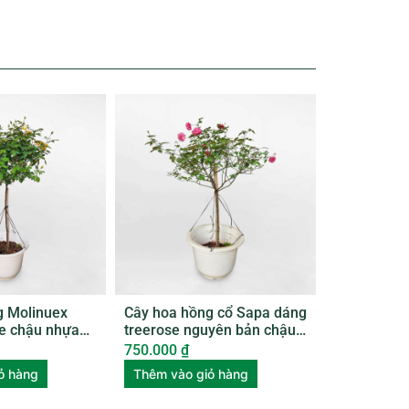
g Molinuex
Cây hoa hồng cổ Sapa dáng
se chậu nhựa
treerose nguyên bản chậu
nhựa ROSE005
750.000
₫
ỏ hàng
Thêm vào giỏ hàng