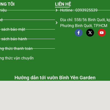
NG TÔI
LIÊN HỆ
thiệu
Hotline : 0393925539
hệ
Địa chỉ: 558/56 Bình Quới, k
Phường Bình Quới, TP.HCM
 sách bảo mật
 sách bảo hành
g thức thanh toán
ng thức vận chuyển
Hướng dẫn tới vườn Bình Yên Garden