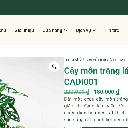
chủ
Giới thiệu
Cửa hàng
Dịch vụ
Tin tức
Trang chủ
/
Khuyến mãi
/ Cây môn t
Cây môn trắng l
CADI001
220.000
₫
180.000
₫
Đặt một chậu cây môn trắng 
giãn khi đang làm việc. Vớ
nhiều diện tích nên rất thích
sức sống rất mãnh liệt nên r