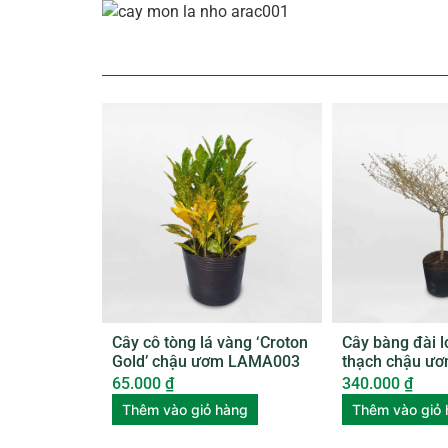
Cây cô tòng lá vàng ‘Croton
Cây bàng đài 
Gold’ chậu ươm LAMA003
thạch chậu ư
65.000
₫
340.000
₫
Thêm vào giỏ hàng
Thêm vào giỏ