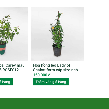
oại Carey màu
Hoa hồng leo Lady of
hỏ ROSE012
Shalott form cúp size nhỏ
ROSE009
150.000
₫
ỏ hàng
Thêm vào giỏ hàng