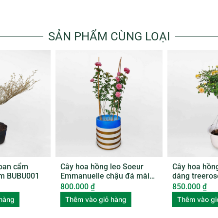
SẢN PHẨM CÙNG LOẠI
loan cẩm
Cây hoa hồng leo Soeur
Cây hoa hồn
ơm BUBU001
Emmanuelle chậu đá mài
dáng treero
ROSE003
ROSE004
800.000
₫
850.000
₫
 hàng
Thêm vào giỏ hàng
Thêm vào gi