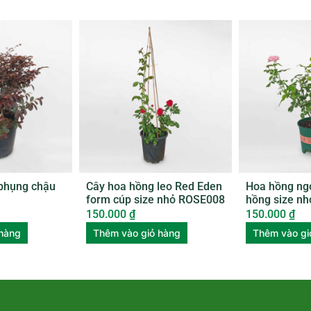
phụng chậu
Cây hoa hồng leo Red Eden
Hoa hồng ng
form cúp size nhỏ ROSE008
hồng size n
150.000
₫
150.000
₫
 hàng
Thêm vào giỏ hàng
Thêm vào gi