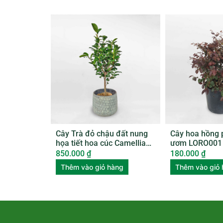
Cây Trà đỏ chậu đất nung
Cây hoa hồng 
họa tiết hoa cúc Camellia
ươm LORO001
Japonica
850.000
₫
180.000
₫
Thêm vào giỏ hàng
Thêm vào giỏ