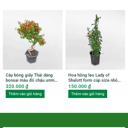
Cây bông giấy Thái dáng
Hoa hồng leo Lady of
bonsai màu đỏ chậu ươm
Shalott form cúp size nhỏ
BGTL003
ROSE009
320.000
₫
150.000
₫
Thêm vào giỏ hàng
Thêm vào giỏ hàng