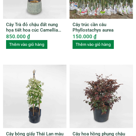
Cây Trà đỏ chậu đất nung
Cây trúc cần câu
họa tiết hoa cúc Camellia
Phyllostachys aurea
Japonica
850.000
₫
150.000
₫
Thêm vào giỏ hàng
Thêm vào giỏ hàng
Cây bông giấy Thái Lan màu
Cây hoa hồng phụng chậu