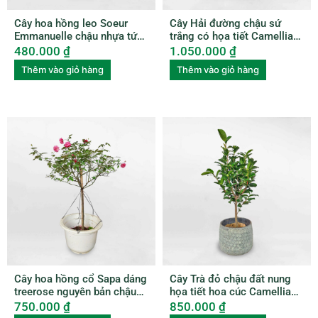
Cây hoa hồng leo Soeur
Cây Hải đường chậu sứ
Emmanuelle chậu nhựa tứ
trắng có họa tiết Camellia
quý ROSE002
amplexicaulis CAME001
480.000
₫
1.050.000
₫
Thêm vào giỏ hàng
Thêm vào giỏ hàng
Cây hoa hồng cổ Sapa dáng
Cây Trà đỏ chậu đất nung
treerose nguyên bản chậu
họa tiết hoa cúc Camellia
nhựa ROSE005
Japonica
750.000
₫
850.000
₫