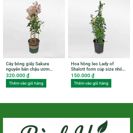
Cây bông giấy Sakura
Hoa hồng leo Lady of
nguyên bản chậu ươm
Shalott form cúp size nhỏ
BGNB001
ROSE009
320.000
₫
150.000
₫
Thêm vào giỏ hàng
Thêm vào giỏ hàng