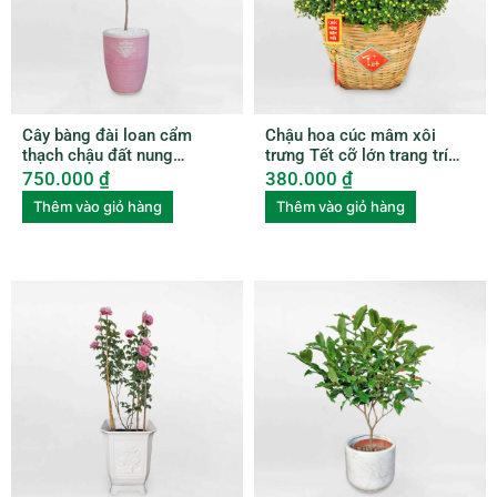
Cây bàng đài loan cẩm
Chậu hoa cúc mâm xôi
thạch chậu đất nung
trưng Tết cỡ lớn trang trí
BUBU006
xọt tre HCMX001
750.000
₫
380.000
₫
Thêm vào giỏ hàng
Thêm vào giỏ hàng