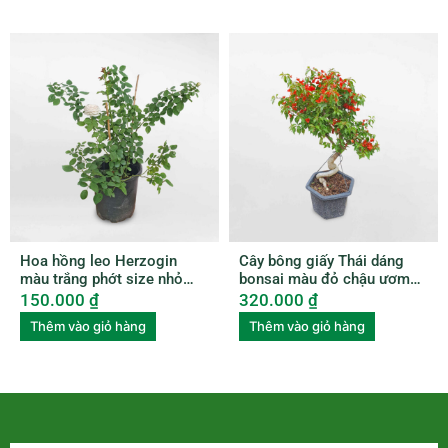
Hoa hồng leo Herzogin
Cây bông giấy Thái dáng
màu trắng phớt size nhỏ
bonsai màu đỏ chậu ươm
ROSE011
BGTL003
150.000
₫
320.000
₫
Thêm vào giỏ hàng
Thêm vào giỏ hàng