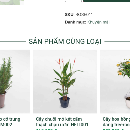
SKU:
ROSE011
Danh mục:
Khuyến mãi
SẢN PHẨM CÙNG LOẠI
o cỡ trung
Cây chuối mỏ két cẩm
Cây hoa hồn
SM002
thạch chậu ươm HELI001
dáng treero