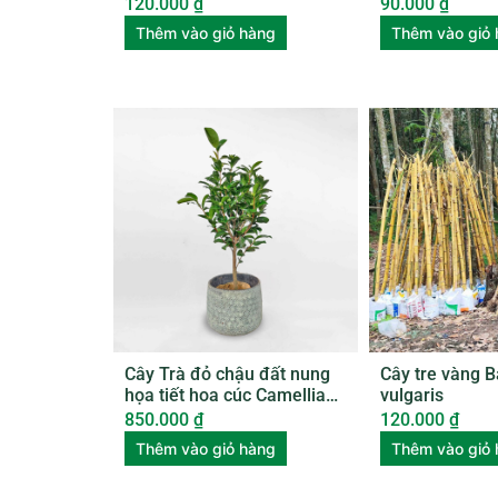
120.000
₫
90.000
₫
Thêm vào giỏ hàng
Thêm vào giỏ
Cây Trà đỏ chậu đất nung
Cây tre vàng 
họa tiết hoa cúc Camellia
vulgaris
Japonica
850.000
₫
120.000
₫
Thêm vào giỏ hàng
Thêm vào giỏ