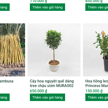
ROSE004
110.000
₫
850.000
₫
 hàng
Thêm vào giỏ hàng
Thêm vào gi
Bambusa
Cây hoa nguyệt quế dáng
Hoa hồng le
tree chậu ươm MURA002
Princess Mar
nhỏ ROSE01
650.000
₫
150.000
₫
 hàng
Thêm vào giỏ hàng
Thêm vào gi