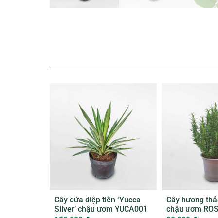
Cây dứa diệp tiễn ‘Yucca
Cây hương thả
Silver’ chậu ươm YUCA001
chậu ươm RO