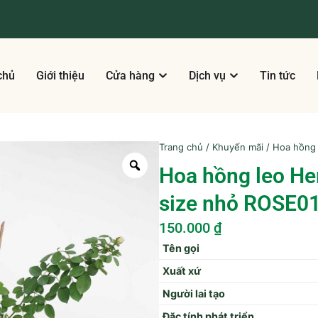
chủ
Giới thiệu
Cửa hàng
Dịch vụ
Tin tức
Trang chủ
/
Khuyến mãi
/ Hoa hồng 
Hoa hồng leo He
size nhỏ ROSE0
150.000
₫
Tên gọi
Xuất xứ
Người lai tạo
Đặc tính phát triển