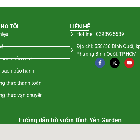
NG TÔI
LIÊN HỆ
thiệu
Hotline : 0393925539
hệ
Địa chỉ: 558/56 Bình Quới, k
Phường Bình Quới, TP.HCM
 sách bảo mật
 sách bảo hành
g thức thanh toán
ng thức vận chuyển
Hướng dẫn tới vườn Bình Yên Garden