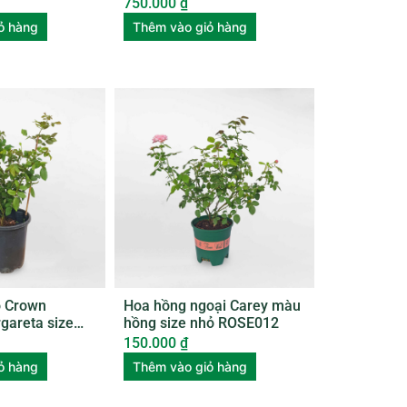
nhựa ROSE005
750.000
₫
ỏ hàng
Thêm vào giỏ hàng
o Crown
Hoa hồng ngoại Carey màu
gareta size
hồng size nhỏ ROSE012
0
150.000
₫
ỏ hàng
Thêm vào giỏ hàng