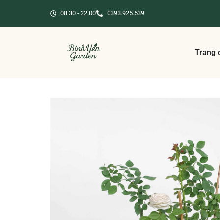
08:30 - 22:00
0393.925.539
Trang 