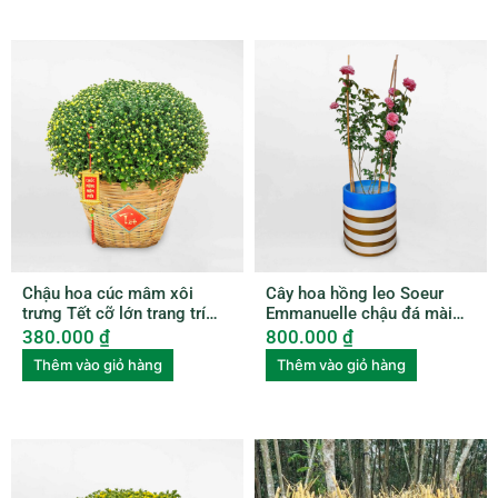
Chậu hoa cúc mâm xôi
Cây hoa hồng leo Soeur
trưng Tết cỡ lớn trang trí
Emmanuelle chậu đá mài
xọt tre HCMX001
ROSE003
380.000
₫
800.000
₫
Thêm vào giỏ hàng
Thêm vào giỏ hàng