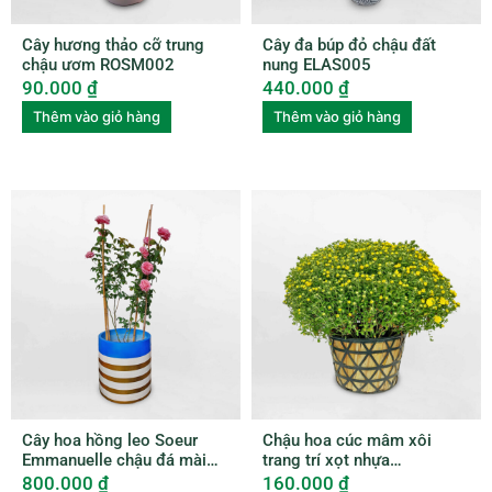
Cây hương thảo cỡ trung
Cây đa búp đỏ chậu đất
chậu ươm ROSM002
nung ELAS005
90.000
₫
440.000
₫
Thêm vào giỏ hàng
Thêm vào giỏ hàng
Cây hoa hồng leo Soeur
Chậu hoa cúc mâm xôi
Emmanuelle chậu đá mài
trang trí xọt nhựa
ROSE003
HCMX002
800.000
₫
160.000
₫