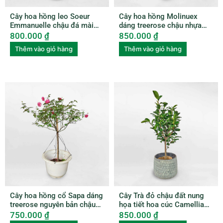
Cây hoa hồng leo Soeur
Cây hoa hồng Molinuex
Emmanuelle chậu đá mài
dáng treerose chậu nhựa
ROSE003
ROSE004
800.000
₫
850.000
₫
Thêm vào giỏ hàng
Thêm vào giỏ hàng
Cây hoa hồng cổ Sapa dáng
Cây Trà đỏ chậu đất nung
treerose nguyên bản chậu
họa tiết hoa cúc Camellia
nhựa ROSE005
Japonica
750.000
₫
850.000
₫