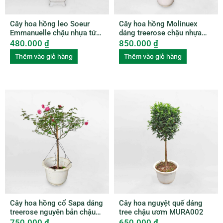
Cây hoa hồng leo Soeur
Cây hoa hồng Molinuex
Emmanuelle chậu nhựa tứ
dáng treerose chậu nhựa
quý ROSE002
ROSE004
480.000
₫
850.000
₫
Thêm vào giỏ hàng
Thêm vào giỏ hàng
Cây hoa hồng cổ Sapa dáng
Cây hoa nguyệt quế dáng
treerose nguyên bản chậu
tree chậu ươm MURA002
nhựa ROSE005
750.000
₫
650.000
₫