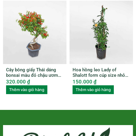
Cây bông giấy Thái dáng
Hoa hồng leo Lady of
bonsai màu đỏ chậu ươm
Shalott form cúp size nhỏ
BGTL003
ROSE009
320.000
₫
150.000
₫
Thêm vào giỏ hàng
Thêm vào giỏ hàng