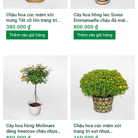
Chậu hoa cúc mâm xôi
Cây hoa hồng leo Soeur
trưng Tết cỡ lớn trang trí
Emmanuelle chậu đá mài
xọt tre HCMX001
ROSE003
380.000
₫
800.000
₫
Thêm vào giỏ hàng
Thêm vào giỏ hàng
Cây hoa hồng Molinuex
Chậu hoa cúc mâm xôi
dáng treerose chậu nhựa
trang trí xọt nhựa
ROSE004
HCMX002
850.000
₫
160.000
₫