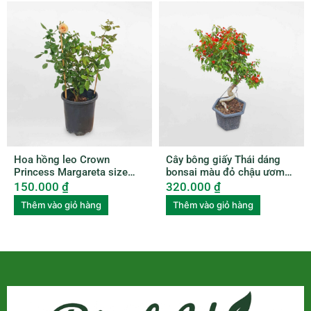
Hoa hồng leo Crown
Cây bông giấy Thái dáng
Princess Margareta size
bonsai màu đỏ chậu ươm
nhỏ ROSE010
BGTL003
150.000
₫
320.000
₫
Thêm vào giỏ hàng
Thêm vào giỏ hàng