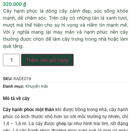
320.000
₫
Cây hạnh phúc là dòng cây cảnh đẹp, sức sống khỏe
mạnh, dễ chăm sóc. Trên cây có những tán lá xanh tươi,
mượt mà thể hiện cho sự hi vọng và niềm tin mạnh mẽ.
Với ý nghĩa mang lại may mắn và hạnh phúc nên cây
thường được chọn để làm cây trưng trong nhà hoặc làm
quà tặng.
Thêm vào giỏ hàng
SKU:
RADE019
Danh mục:
Khuyến mãi
Mô tả về cây
Cây hạnh phúc một thân
khi được trồng trong nhà, cây hạnh
phúc có kích thước nhỏ hơn so với môi trường tự nhiên, chỉ
1,4 – 1,6 m. Lá cây được ghép lại như hình trái tim, rất đáng
yêu. Lá cây hạnh phúc thường mọc xum xuê, lá non có màu