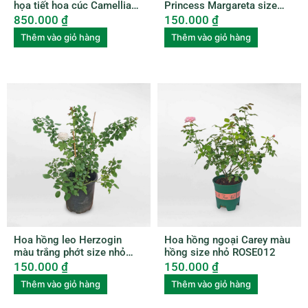
họa tiết hoa cúc Camellia
Princess Margareta size
Japonica
nhỏ ROSE010
850.000
₫
150.000
₫
Thêm vào giỏ hàng
Thêm vào giỏ hàng
Hoa hồng leo Herzogin
Hoa hồng ngoại Carey màu
màu trắng phớt size nhỏ
hồng size nhỏ ROSE012
ROSE011
150.000
₫
150.000
₫
Thêm vào giỏ hàng
Thêm vào giỏ hàng