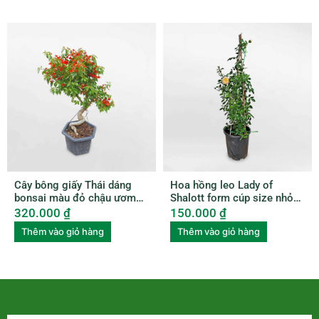
Cây bông giấy Thái dáng
Hoa hồng leo Lady of
bonsai màu đỏ chậu ươm
Shalott form cúp size nhỏ
BGTL003
ROSE009
320.000
₫
150.000
₫
Thêm vào giỏ hàng
Thêm vào giỏ hàng