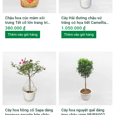
Chậu hoa cúc mâm xôi
Cây Hải đường chậu sứ
trưng Tết cỡ lớn trang trí
trắng có họa tiết Camellia
xọt tre HCMX001
amplexicaulis CAME001
380.000
₫
1.050.000
₫
Thêm vào giỏ hàng
Thêm vào giỏ hàng
Cây hoa hồng cổ Sapa dáng
Cây hoa nguyệt quế dáng
treerose nguyên bản chậu
tree chậu ươm MURA002