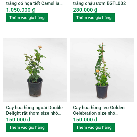
trắng có họa tiết Camellia
trắng chậu ươm BGTL002
amplexicaulis CAME001
1.050.000
₫
280.000
₫
Thêm vào giỏ hàng
Thêm vào giỏ hàng
Cây hoa hồng ngoài Double
Cây hoa hồng leo Golden
Delight rất thơm size nhỏ
Celebration size nhỏ
ROSE007
ROSE006
150.000
₫
150.000
₫
Thêm vào giỏ hàng
Thêm vào giỏ hàng