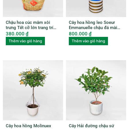
Chậu hoa cúc mâm xôi
Cây hoa hồng leo Soeur
trưng Tết cỡ lớn trang trí
Emmanuelle chậu đá mài
xọt tre HCMX001
ROSE003
380.000
₫
800.000
₫
Thêm vào giỏ hàng
Thêm vào giỏ hàng
Cây hoa hồng Molinuex
Cây Hải đường chậu sứ