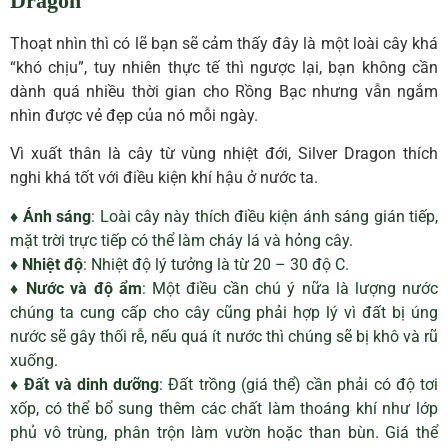
Dragon
Thoạt nhìn thì có lẽ bạn sẽ cảm thấy đây là một loài cây khá
“khó chịu”, tuy nhiên thực tế thì ngược lại, bạn không cần
dành quá nhiều thời gian cho Rồng Bạc nhưng vẫn ngắm
nhìn được vẻ đẹp của nó mỗi ngày.
Vì xuất thân là cây từ vùng nhiệt đới, Silver Dragon thích
nghi khá tốt với điều kiện khí hậu ở nước ta.
♦ Ánh sáng
: Loài cây này thích điều kiện ánh sáng gián tiếp,
mặt trời trực tiếp có thể làm cháy lá và hỏng cây.
♦ Nhiệt độ
: Nhiệt độ lý tưởng là từ 20 – 30 độ C.
♦ Nước và độ ẩm
: Một điều cần chú ý nữa là lượng nước
chúng ta cung cấp cho cây cũng phải hợp lý vì đất bị úng
nước sẽ gây thối rễ, nếu quá ít nước thì chúng sẽ bị khô và rũ
xuống.
♦ Đất và dinh dưỡng
: Đất trồng (giá thể) cần phải có độ tơi
xốp, có thể bổ sung thêm các chất làm thoáng khí như lớp
phủ vô trùng, phân trộn làm vườn hoặc than bùn. Giá thể