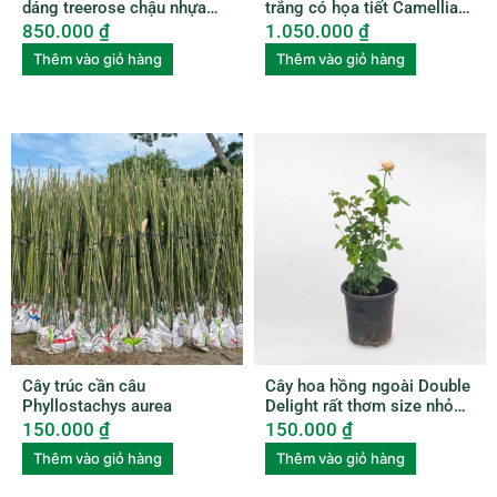
dáng treerose chậu nhựa
trắng có họa tiết Camellia
ROSE004
amplexicaulis CAME001
850.000
₫
1.050.000
₫
Thêm vào giỏ hàng
Thêm vào giỏ hàng
Cây trúc cần câu
Cây hoa hồng ngoài Double
Phyllostachys aurea
Delight rất thơm size nhỏ
ROSE007
150.000
₫
150.000
₫
Thêm vào giỏ hàng
Thêm vào giỏ hàng