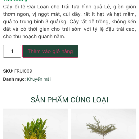
Cây ổi lê Đài Loan cho trái tựa hình quả Lê, giòn giòn
thơm ngon, vị ngọt mát, cùi dầy, rất ít hạt và hạt mềm,
quả to trung bình 3 quả/kg. Cây rất dễ trồng, không kén
đất và có thời gian cho trái sớm với tỷ lệ đậu trái cao,
cho thu hoạch quanh năm.
Thêm vào giỏ hàng
SKU:
FRUI009
Danh mục:
Khuyến mãi
SẢN PHẨM CÙNG LOẠI