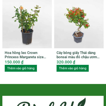
Hoa hồng leo Crown
Cây bông giấy Thái dáng
Princess Margareta size
bonsai màu đỏ chậu ươm
nhỏ ROSE010
BGTL003
150.000
₫
320.000
₫
Thêm vào giỏ hàng
Thêm vào giỏ hàng