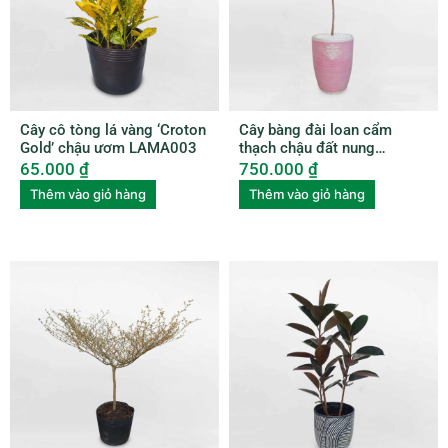
Cây cô tòng lá vàng ‘Croton
Cây bàng đài loan cẩm
Gold’ chậu ươm LAMA003
thạch chậu đất nung
BUBU006
65.000
₫
750.000
₫
Thêm vào giỏ hàng
Thêm vào giỏ hàng