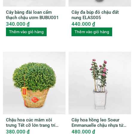
Cây bàng đài loan cẩm
Cây đa búp đỏ chậu đất
thạch chậu ươm BUBU001
nung ELAS005
340.000
₫
440.000
₫
Thêm vào giỏ hàng
Thêm vào giỏ hàng
Chậu hoa cúc mâm xôi
Cây hoa hồng leo Soeur
trưng Tết cỡ lớn trang trí
Emmanuelle chậu nhựa tứ
xọt tre HCMX001
quý ROSE002
380.000
₫
480.000
₫