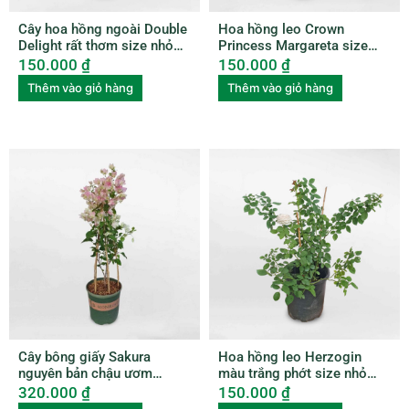
Cây hoa hồng ngoài Double
Hoa hồng leo Crown
Delight rất thơm size nhỏ
Princess Margareta size
ROSE007
nhỏ ROSE010
150.000
₫
150.000
₫
Thêm vào giỏ hàng
Thêm vào giỏ hàng
Cây bông giấy Sakura
Hoa hồng leo Herzogin
nguyên bản chậu ươm
màu trắng phớt size nhỏ
BGNB001
ROSE011
320.000
₫
150.000
₫