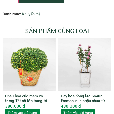
Danh mục:
Khuyến mãi
SẢN PHẨM CÙNG LOẠI
Chậu hoa cúc mâm xôi
Cây hoa hồng leo Soeur
trưng Tết cỡ lớn trang trí
Emmanuelle chậu nhựa tứ
xọt tre HCMX001
quý ROSE002
380.000
₫
480.000
₫
Thêm vào giỏ hàng
Thêm vào giỏ hàng