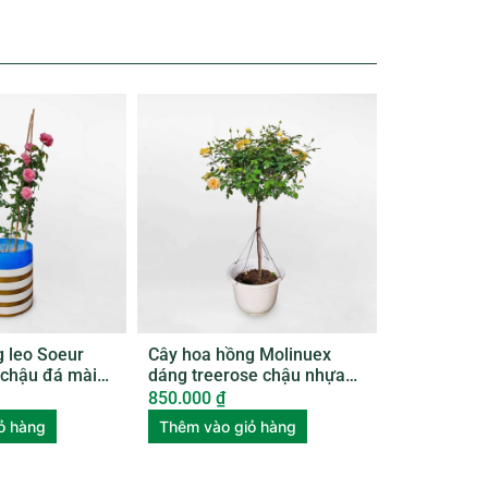
 leo Soeur
Cây hoa hồng Molinuex
chậu đá mài
dáng treerose chậu nhựa
ROSE004
850.000
₫
ỏ hàng
Thêm vào giỏ hàng