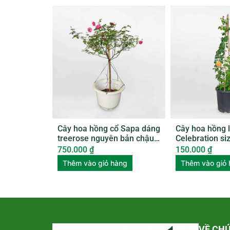
Cây hoa hồng cổ Sapa dáng
Cây hoa hồng 
treerose nguyên bản chậu
Celebration si
nhựa ROSE005
ROSE006
750.000
₫
150.000
₫
Thêm vào giỏ hàng
Thêm vào giỏ
VỀ CHÚ