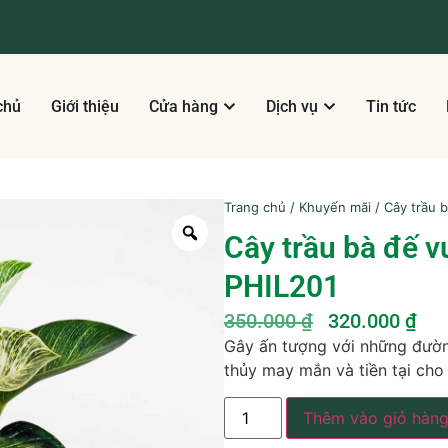
chủ
Giới thiệu
Cửa hàng
Dịch vụ
Tin tức
Trang chủ
/
Khuyến mãi
/ Cây trầu 
Cây trầu bà đế 
PHIL201
350.000
₫
320.000
₫
Gây ấn tượng với những đườn
thủy may mắn và tiền tại cho
Thêm vào giỏ hàn