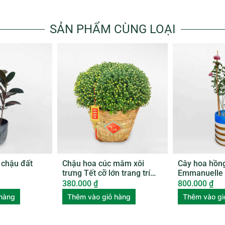
SẢN PHẨM CÙNG LOẠI
 chậu đất
Chậu hoa cúc mâm xôi
Cây hoa hồng
trưng Tết cỡ lớn trang trí
Emmanuelle 
xọt tre HCMX001
ROSE003
380.000
₫
800.000
₫
 hàng
Thêm vào giỏ hàng
Thêm vào gi