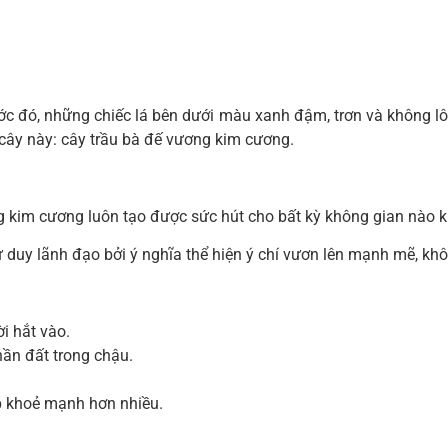
ớc đó, những chiếc lá bên dưới màu xanh đậm, trơn và không lô
 cây này: cây trầu bà đế vương kim cương.
g kim cương luôn tạo được sức hút cho bất kỳ không gian nào kh
duy lãnh đạo bởi ý nghĩa thể hiện ý chí vươn lên mạnh mẽ, khô
i hắt vào.
hần đất trong chậu.
ợp khoẻ mạnh hơn nhiều.