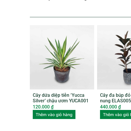
Cây dứa diệp tiễn ‘Yucca
Cây đa búp đỏ
Silver’ chậu ươm YUCA001
nung ELAS005
120.000
₫
440.000
₫
Thêm vào giỏ hàng
Thêm vào giỏ