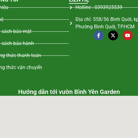
thiệu
Hotline : 0393925539
hệ
Địa chỉ: 558/56 Bình Quới, k
Phường Bình Quới, TP.HCM
 sách bảo mật
 sách bảo hành
g thức thanh toán
ng thức vận chuyển
Hướng dẫn tới vườn Bình Yên Garden