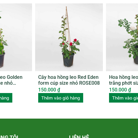
leo Golden
Cây hoa hồng leo Red Eden
Hoa hồng le
ze nhỏ
form cúp size nhỏ ROSE008
trắng phớt s
ROSE011
150.000
₫
150.000
₫
 hàng
Thêm vào giỏ hàng
Thêm vào gi
NG TÔI
LIÊN HỆ