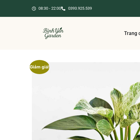
08:30 - 22:00
0393.925.539
Trang 
Giảm giá!