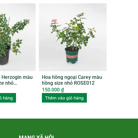
o Herzogin màu
Hoa hồng ngoại Carey màu
ize nhỏ
hồng size nhỏ ROSE012
150.000
₫
ỏ hàng
Thêm vào giỏ hàng
MẠNG XÃ HỘI