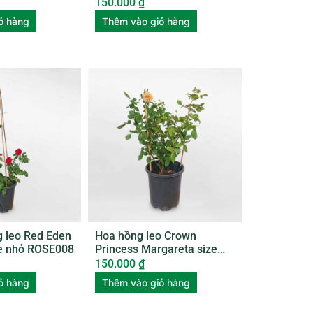
150.000
₫
ỏ hàng
Thêm vào giỏ hàng
g leo Red Eden
Hoa hồng leo Crown
ze nhỏ ROSE008
Princess Margareta size
nhỏ ROSE010
150.000
₫
ỏ hàng
Thêm vào giỏ hàng