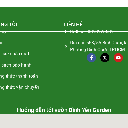
NG TÔI
LIÊN HỆ
thiệu
Hotline : 0393925539
hệ
Địa chỉ: 558/56 Bình Quới, k
Phường Bình Quới, TP.HCM
 sách bảo mật
 sách bảo hành
g thức thanh toán
ng thức vận chuyển
Hướng dẫn tới vườn Bình Yên Garden