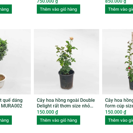
nhựa ROSE005
Japonica
750.000
₫
850.000
₫
 hàng
Thêm vào giỏ hàng
Thêm vào gi
t quế dáng
Cây hoa hồng ngoài Double
Cây hoa hồn
m MURA002
Delight rất thơm size nhỏ
form cúp si
ROSE007
150.000
₫
150.000
₫
 hàng
Thêm vào giỏ hàng
Thêm vào gi