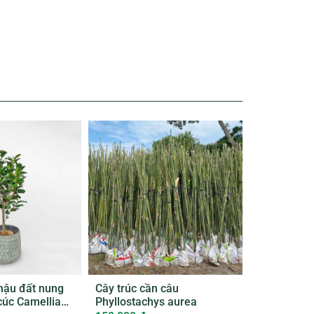
hậu đất nung
Cây trúc cần câu
 cúc Camellia
Phyllostachys aurea