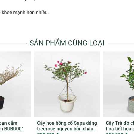
ợp khoẻ mạnh hơn nhiều.
SẢN PHẨM CÙNG LOẠI
loan cẩm
Cây hoa hồng cổ Sapa dáng
Cây Trà đỏ c
ơm BUBU001
treerose nguyên bản chậu
họa tiết hoa