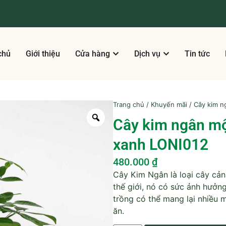
chủ
Giới thiệu
Cửa hàng
Dịch vụ
Tin tức
Trang chủ
/
Khuyến mãi
/ Cây kim n
Cây kim ngân mộ
xanh LONI012
480.000
₫
Cây Kim Ngân là loại cây cản
thế giới, nó có sức ảnh hưởng
trồng có thể mang lại nhiều
ăn.