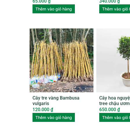
65.000
₫
340.000
₫
Thêm vào giỏ hàng
Thêm vào giỏ
Cây tre vàng Bambusa
Cây hoa nguyệ
vulgaris
tree chậu ươ
120.000
₫
650.000
₫
Thêm vào giỏ hàng
Thêm vào giỏ