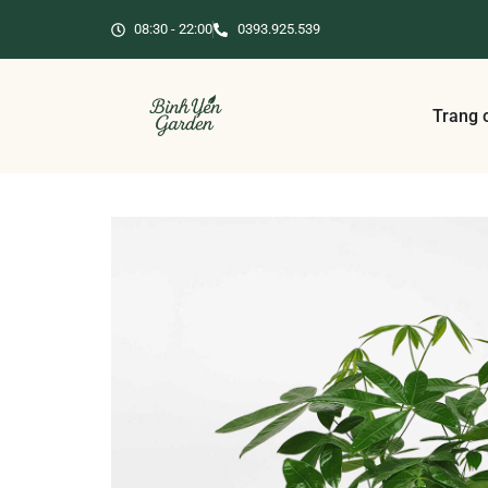
08:30 - 22:00
0393.925.539
Trang 