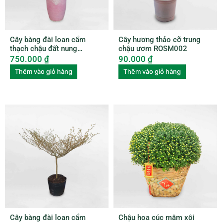
Cây bàng đài loan cẩm
Cây hương thảo cỡ trung
thạch chậu đất nung
chậu ươm ROSM002
BUBU006
750.000
₫
90.000
₫
Thêm vào giỏ hàng
Thêm vào giỏ hàng
Cây bàng đài loan cẩm
Chậu hoa cúc mâm xôi