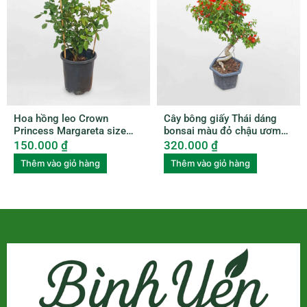
Hoa hồng leo Crown
Cây bông giấy Thái dáng
Princess Margareta size
bonsai màu đỏ chậu ươm
nhỏ ROSE010
BGTL003
150.000
₫
320.000
₫
Thêm vào giỏ hàng
Thêm vào giỏ hàng