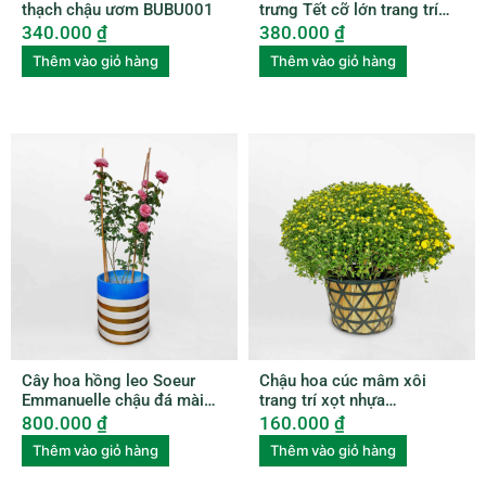
thạch chậu ươm BUBU001
trưng Tết cỡ lớn trang trí
xọt tre HCMX001
340.000
₫
380.000
₫
Thêm vào giỏ hàng
Thêm vào giỏ hàng
Cây hoa hồng leo Soeur
Chậu hoa cúc mâm xôi
Emmanuelle chậu đá mài
trang trí xọt nhựa
ROSE003
HCMX002
800.000
₫
160.000
₫
Thêm vào giỏ hàng
Thêm vào giỏ hàng