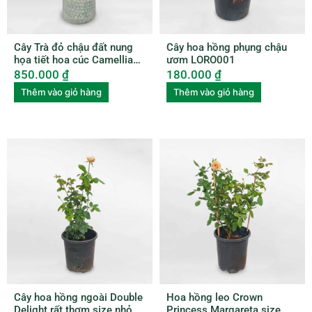
Cây Trà đỏ chậu đất nung
Cây hoa hồng phụng chậu
họa tiết hoa cúc Camellia
ươm LORO001
Japonica
850.000
₫
180.000
₫
Thêm vào giỏ hàng
Thêm vào giỏ hàng
Cây hoa hồng ngoài Double
Hoa hồng leo Crown
Delight rất thơm size nhỏ
Princess Margareta size