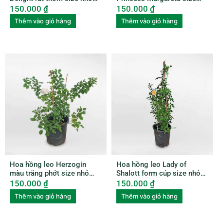
ROSE007
nhỏ ROSE010
150.000
₫
150.000
₫
Thêm vào giỏ hàng
Thêm vào giỏ hàng
Hoa hồng leo Herzogin
Hoa hồng leo Lady of
màu trắng phớt size nhỏ
Shalott form cúp size nhỏ
ROSE011
ROSE009
150.000
₫
150.000
₫
Thêm vào giỏ hàng
Thêm vào giỏ hàng