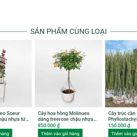
SẢN PHẨM CÙNG LOẠI
leo Soeur
Cây hoa hồng Molinuex
Cây trúc cần
hậu nhựa tứ
dáng treerose chậu nhựa
Phyllostachy
ROSE004
850.000
₫
150.000
₫
 hàng
Thêm vào giỏ hàng
Thêm vào gi