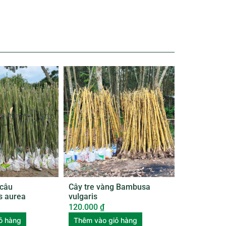
 câu
Cây tre vàng Bambusa
s aurea
vulgaris
120.000
₫
ỏ hàng
Thêm vào giỏ hàng