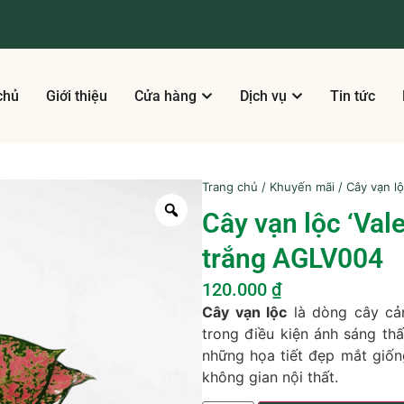
chủ
Giới thiệu
Cửa hàng
Dịch vụ
Tin tức
Trang chủ
/
Khuyến mãi
/ Cây vạn l
Cây vạn lộc ‘Val
trắng AGLV004
120.000
₫
Cây vạn lộc
là dòng cây cản
trong điều kiện ánh sáng thấ
những họa tiết đẹp mắt giốn
không gian nội thất.