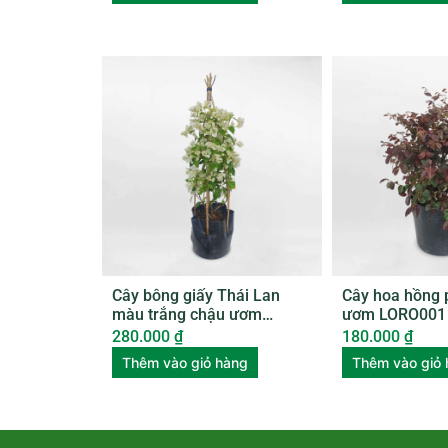
Cây bông giấy Thái Lan
Cây hoa hồng 
màu trắng chậu ươm
ươm LORO001
BGTL002
280.000
₫
180.000
₫
Thêm vào giỏ hàng
Thêm vào giỏ