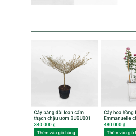
Cây bàng đài loan cẩm
Cây hoa hồng 
thạch chậu ươm BUBU001
Emmanuelle c
quý ROSE002
340.000
₫
480.000
₫
Thêm vào giỏ hàng
Thêm vào giỏ