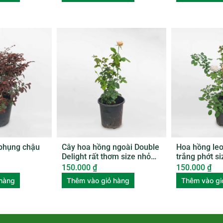
phụng chậu
Cây hoa hồng ngoài Double
Hoa hồng le
Delight rất thơm size nhỏ
trắng phớt s
ROSE007
ROSE011
150.000
₫
150.000
₫
 hàng
Thêm vào giỏ hàng
Thêm vào gi