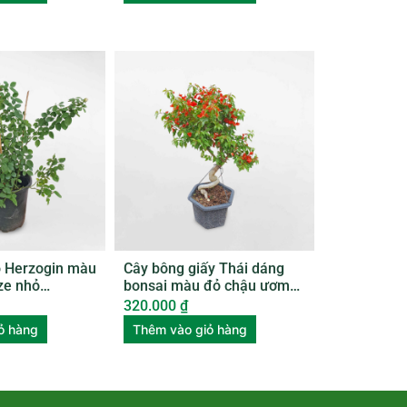
o Herzogin màu
Cây bông giấy Thái dáng
ize nhỏ
bonsai màu đỏ chậu ươm
BGTL003
320.000
₫
ỏ hàng
Thêm vào giỏ hàng