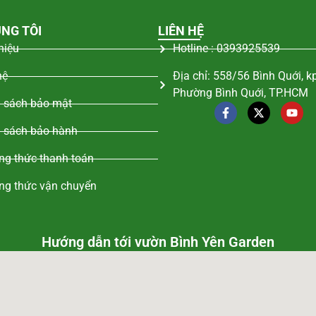
NG TÔI
LIÊN HỆ
thiệu
Hotline : 0393925539
hệ
Địa chỉ: 558/56 Bình Quới, k
Phường Bình Quới, TP.HCM
 sách bảo mật
 sách bảo hành
g thức thanh toán
ng thức vận chuyển
Hướng dẫn tới vườn Bình Yên Garden