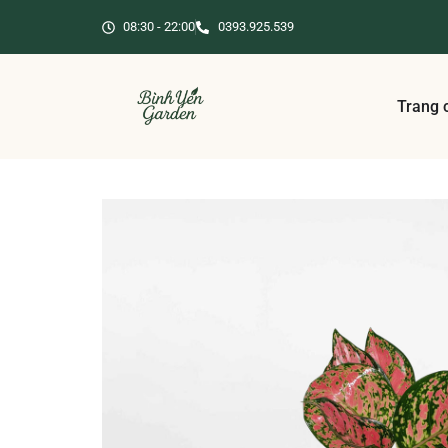
08:30 - 22:00
0393.925.539
Trang 